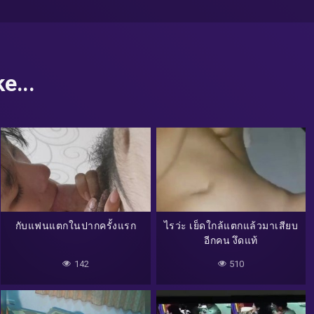
e...
กับแฟนแตกในปากครั้งแรก
ไรว่ะ เย็ดใกล้แตกแล้วมาเสียบ
อีกคน งึดแท้
142
510