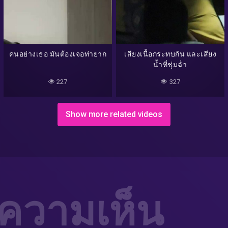
คนอย่างเธอ มันต้องเจอท่ายาก
เสียงเนื้อกระทบกัน และเสียง
น้ำที่ชุ่มฉ่ำ
227
327
Show more related videos
่ความเห็น