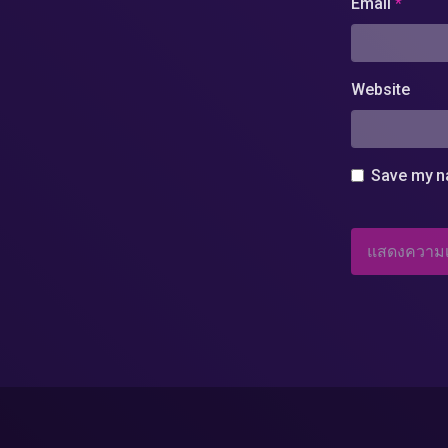
Email
*
Website
Save my na