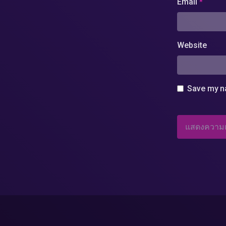
Email
*
Website
Save my na