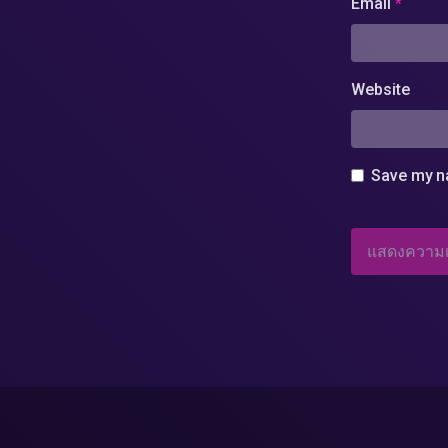
Email
*
Website
Save my na